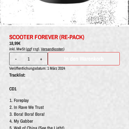
SCOOTER FOREVER (RE-PACK)
18,99€
inkl. MwSt (ggf zzgl.
Versandkosten
)
Anzahl
In den Warenkorb
-
+
Veröffentlichungsdatum: 1 März 2024
Tracklist:
CD1
Foreplay
In Rave We Trust
Bora! Bora! Bora!
My Gabber
Wall of China (See the Light)